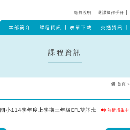
繳費說明
選課操作手冊
本部簡介
課程資訊
表單下載
交通資訊
課程資訊
首頁
>
國小114學年度上學期三年級EFL雙語班
熱情招生中