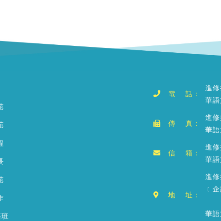
進修
電 話：
華語
苑
進修
傳 真：
苑
華語
程
進修推
信 箱：
華語文
長
進修
苑
﹝企
地 址：
作
華語
語班