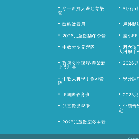
小一新鮮人暑期育樂
AI/行
營
臨時繳費用
戶外體
2026兒童歡樂冬令營
國小EF
中教大多元營隊
週六孩
大科學手
政府公開課程-產業新
2026
尖兵計畫
中教大科學手作AI營
學分課
隊
IE國際教育班
2025
兒童歡樂學堂
全國音
定
2025兒童歡樂冬令營