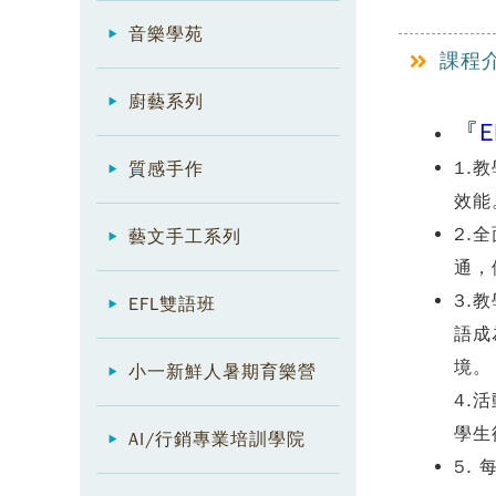
音樂學苑
課程
廚藝系列
『E
1.
質感手作
效能
2.
藝文手工系列
通，
3.
EFL雙語班
語成
境。
小一新鮮人暑期育樂營
4.
學生
AI/行銷專業培訓學院
5.