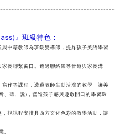
e Class)』班級特色：
並與中籍教師為班級雙導師，提昇孩子美語學習
與家長聯繫窗口。透過聯
絡簿等管道與家長溝
、寫作等課程，透過教師生動活潑的教學，讓美
音、聽、說)，營造孩子感興趣敢開口的學習環
趣，視課程安排具西方文化
色彩的教學活動，讓
業。