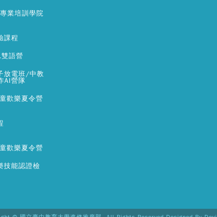
銷專業培訓學院
驗課程
L雙語營
子放電班/中教
作AI營隊
兒童歡樂夏令營
程
兒童歡樂夏令營
樂技能認證檢