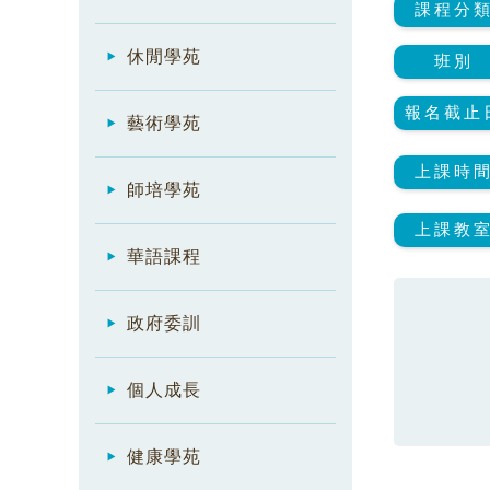
課程分
休閒學苑
班別
報名截止
藝術學苑
上課時
師培學苑
上課教
華語課程
政府委訓
個人成長
健康學苑