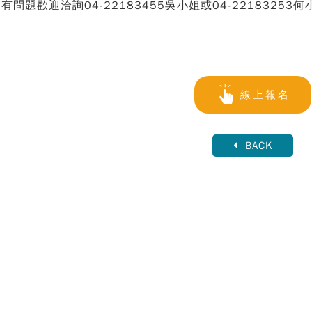
 如有問題歡迎洽詢04-22183455吳小姐或04-22183253何
線上報名
BACK