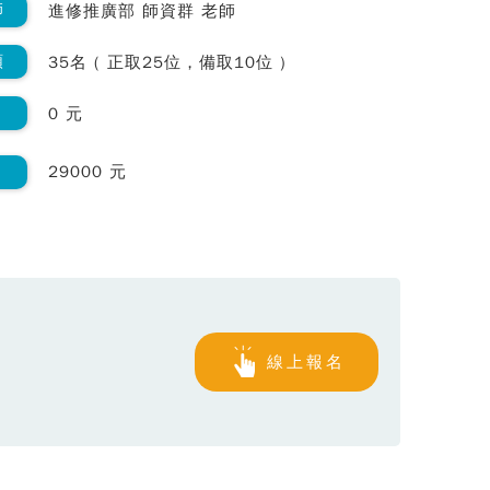
師
進修推廣部 師資群 老師
額
35名 ( 正取25位，備取10位 )
0 元
29000 元
線上報名