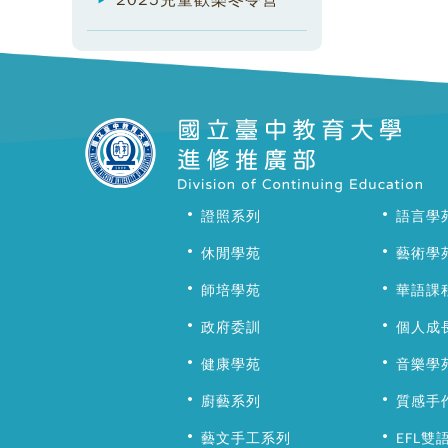
2025兒童歡樂冬令營
證照系列
語言學
休閒學苑
藝術學
師培學苑
華語課
政府委訓
個人成
健康學苑
音樂學
廚藝系列
質感手
藝文手工系列
EFL雙