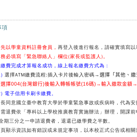
事項
請先以學童資料註冊會員，
再登入後進行報名，請確實填寫以
請務必填寫
「
緊急聯絡人
」
欄位(家長或監護人)。
 需繳費完成才算報名成功，線上報名繳費方式為：
)
選擇ATM繳費流程
:
插入卡片後輸入密碼
→選擇
「其他、繳
選擇004(台灣銀行)後輸入轉帳帳號(16碼)
→輸入繳款金額
) 電子信用卡刷卡繳費。
家長同意國立臺中教育大學於學童緊急事故或疾病時，代為安
 如需退費依「專科以上學校推廣教育實施辦法」辦理，開課
全期三分之一申請退費者，退還已繳學費之半數。
 網頁顯示資訊如有錯誤或未規定事項，以本校正式公告或相關