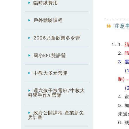
臨時繳費用
戶外體驗課程
注意
2026兒童歡樂冬令營
1.
2.
國小EFL雙語營
3.
(1
中教大多元營隊
制
)
→
(2
週六孩子放電班/中教大
科學手作AI營隊
4.
5.
政府公開課程-產業新尖
未逾
兵計畫
6.