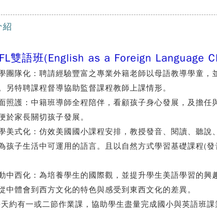
介紹
FL雙語班(English as a Foreign Languag
教學團隊化：聘請經驗豐富之專業外籍老師以母語教導學童，
。另特聘課程督導協助監督課程教師上課情形。
全面照護：中籍班導師全程陪伴，看顧孩子身心發展，及擔任
便於家長關切孩子發展。
教學美式化：仿效美國國小課程安排，教授發音、閱讀、聽說
為孩子生活中可運用的語言。且以自然方式學習基礎課程(發
活動中西化：為培養學生的國際觀，並提升學生美語學習的興
從中體會到西方文化的特色與感受到東西文化的差異。
 每天約有一或二節作業課，協助學生盡量完成國小與英語班課