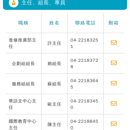
主任、組長、專員
職稱
姓名
聯絡電話
郵箱
進修推廣部主
04-2218325
許主任
任
1
04-2218372
企劃組組長
賴組長
8
04-2218364
服務組組長
蘇組長
5
華語文中心主
04-2218345
歐主任
任
0
國際教育中心
04-2218845
陳主任
主任
0