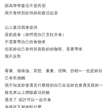
因為學學森活不是民宿
我不會特別款待妳的森活起居
山上森活我會提供
蛋奶蔬食（妳們需自己烹飪共食）
不需要帶自己的食物來
但若妳自己有特別喜歡的的咖啡、茶要帶來
我不反對
看書、做瑜伽、冥想、畫畫、捏陶、抄經••⋯也是妳自
己有所感觸
我不知道妳會遇見什麼樣的自己在這妳也會遇見跟妳一
樣也來山上體驗森活的她
遇見了 或許可以一起共食
為彼此互相做點什麼