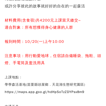
或許分享彼此的故事就好好的自在的一起森活
材料費用(含食宿)共4200元上課當天繳交~
適合對象：所有想獲得身心健康的人群
報到時間：10/20(一)上午10:00
注意事項：用行動愛地球，住宿請自備睡袋、拖鞋、頭
燈、手電筒及盥洗用具
上課地點：
學學森活基地
(
苗栗縣頭屋鄉．天花湖生態研究園區)
https://maps.app.goo.gl/hdHpSoTzZDYPsx8m9