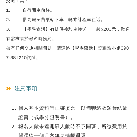
交通工具：
1. 自行開車前往。
2. 搭高鐵至苗栗站下車，轉乘計程車往返。
3. 【學學森活】有提供接駁車接送，一趟$200元，歡迎
有需求者於報名時預約。
如有任何交通相關問題，請連絡【學學森活】梁勤瑜小姐090
7-381215詢問。
注意事項
個人基本資料請正確填寫，以備聯絡及頒發結業
證書（或學分證明書）。
報名人數未達開班人數時不予開班，所繳費用於
開課後一個月內無息轉帳退還。