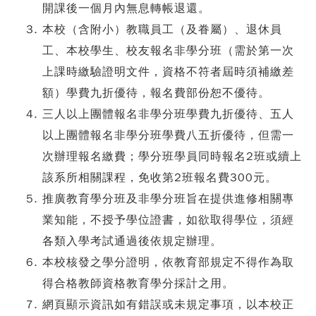
開課後一個月內無息轉帳退還。
本校（含附小）教職員工（及眷屬）、退休員
工、本校學生、校友報名非學分班（需於第一次
上課時繳驗證明文件，資格不符者屆時須補繳差
額）學費九折優待，報名費部份恕不優待。
三人以上團體報名非學分班學費九折優待、五人
以上團體報名非學分班學費八五折優待，但需一
次辦理報名繳費；學分班學員同時報名2班或續上
該系所相關課程，免收第2班報名費300元。
推廣教育學分班及非學分班旨在提供進修相關專
業知能，不授予學位證書，如欲取得學位，須經
各類入學考試通過後依規定辦理。
本校核發之學分證明，依教育部規定不得作為取
得合格教師資格教育學分採計之用。
網頁顯示資訊如有錯誤或未規定事項，以本校正