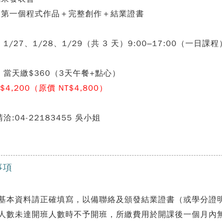
果：第一個程式作品＋完整創作＋結業證書
/27、1/28、1/29（共 3 天）
9:00–17:00（一日課程
當天繳$360（3天午餐+點心）
$4,200（原價 NT$4,800）
:04-22183455 吳小姐
事項
基本資料請正確填寫，以備聯絡及頒發結業證書（或學分證
人數未達開班人數時不予開班，所繳費用於開課後一個月內