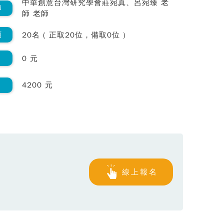
中華創意台灣研究學會莊宛真、呂宛臻 老
師
師 老師
額
20名 ( 正取20位，備取0位 )
0 元
4200 元
線上報名