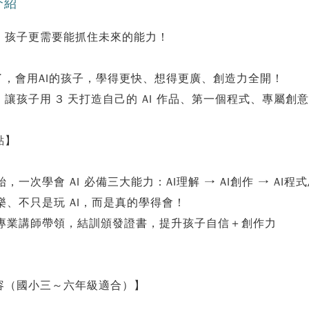
介紹
，孩子更需要能抓住未來的能力！
來了，會用AI的孩子，學得更快、想得更廣、創造力全開！
讓孩子用 3 天打造自己的 AI 作品、第一個程式、專屬創
點】
始，一次學會 AI 必備三大能力：AI理解 → AI創作 → AI程
樂、不只是玩 AI，而是真的學得會！
由專業講師帶領，結訓頒發證書，提升孩子自信＋創作力
容（國小三～六年級適合）】