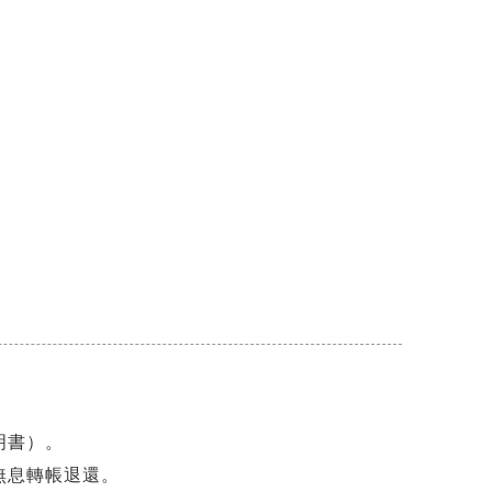
）
明書）。
無息轉帳退還。