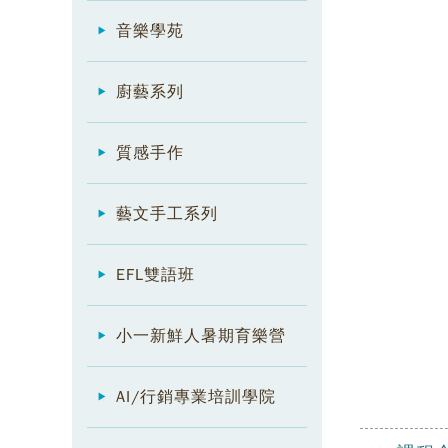
音樂學苑
廚藝系列
質感手作
藝文手工系列
EFL雙語班
小一新鮮人暑期育樂營
AI/行銷專業培訓學院