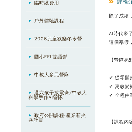
課程
臨時繳費用
除了成績
戶外體驗課程
AI時代
2026兒童歡樂冬令營
這個寒假，
國小EFL雙語營
【營隊亮
中教大多元營隊
✔ 從零開
✔ 寓教於
週六孩子放電班/中教大
✔ 全程
科學手作AI營隊
政府公開課程-產業新尖
兵計畫
【課程內