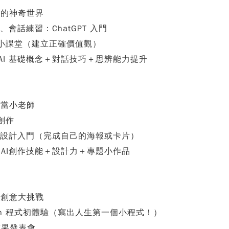
AI的神奇世界
AI、會話練習：ChatGPT 入門
倫理小課堂（建立正確價值觀）
：AI 基礎概念＋對話技巧＋思辨能力提升
AI當小老師
圖創作
nva 設計入門（完成自己的海報或卡片）
：AI創作技能＋設計力＋專題小作品
AI創意大挑戰
thon 程式初體驗（寫出人生第一個小程式！）
成果發表會