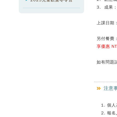
2025兒童歡樂冬令營
3. 成
上課日期：1
另付餐費：
享優惠 NT
如有問題請洽
注意
個人
報名