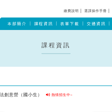
繳費說明
選課操作手冊
本部簡介
課程資訊
表單下載
交通資訊
課程資訊
魔法創意營（國小生）
熱情招生中~