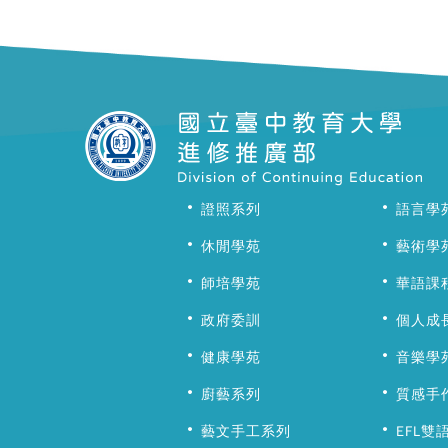
證照系列
語言學
休閒學苑
藝術學
師培學苑
華語課
政府委訓
個人成
健康學苑
音樂學
廚藝系列
質感手
藝文手工系列
EFL雙