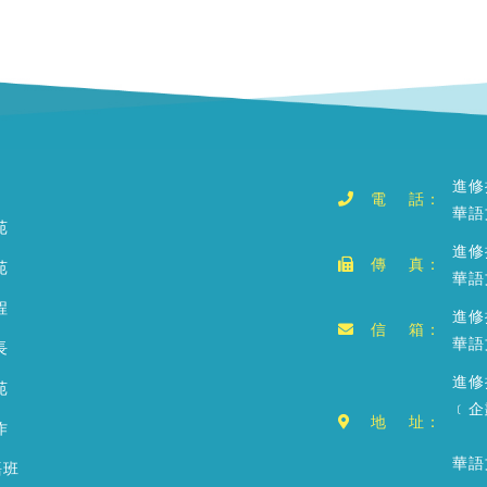
進修
電 話：
華語
苑
進修
傳 真：
苑
華語
程
進修推
信 箱：
華語文
長
進修
苑
﹝企
地 址：
作
華語
語班