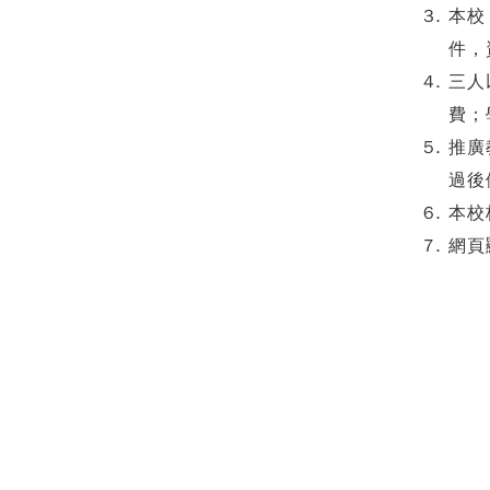
本校
件，
三人
費；
推廣
過後
本校
網頁