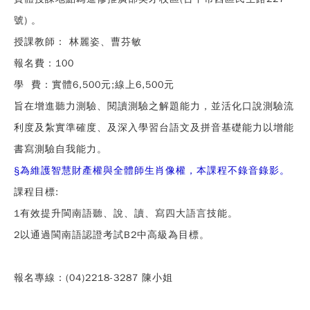
號) 。
授課教師： 林麗姿、曹芬敏
報名費：100
學 費：實體6,500元;線上6,500元
旨在增進聽力測驗、閱讀測驗之解題能力，並活化口說測驗流
利度及紮實準確度、及深入學習台語文及拼音基礎能力以增能
書寫測驗自我能力。
§
為維護智慧財產權與全體師生肖像權，本課程不錄音錄影。
課程目標:
1有效提升閩南語聽、說、讀、寫四大語言技能。
2以通過閩南語認證考試B2中高級為目標。
報名專線：(04)2218-3287 陳小姐