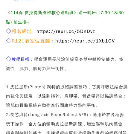
《114春-皮拉提斯脊椎核心運動班》週一晚班(17:30-18:30
點) 招生摟~
◇
報名網址
https://reurl.cc/5DnDvz
：
◇
R121
教室位置圖：
https://reurl.cc/1Xb1OV
◇
教學目標：
學會運用長芯滾筒提高身體中軸控制能力、協
調性、肌力、肌耐力與平衡性。
1.皮拉提斯(Pilates):獨特的肢體調整技巧，它將呼吸法結合肌
肉強化與延展，以達到軀幹、肩胛帶、骨盆帶得以協調整合；
讓肌肉骨骼系統在動作進行間維持力學的平衡。
2.長芯滾筒(Long axis FoamRoller,LAFR)：適用於在各種姿
勢下操作，全方位的輔助皮拉提斯訓練，增進軀幹肌肉整合，
穩定與控制的能力，訓練過程中更能掌握動作進行的程序與質