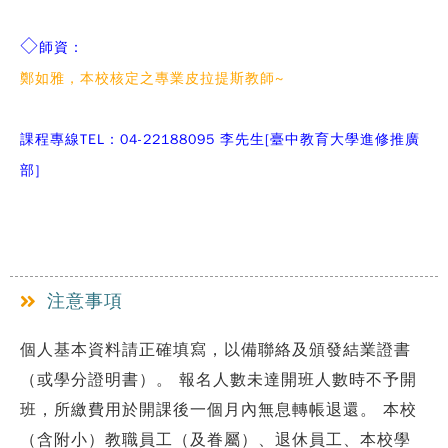
◇
師資：
鄭如雅，
本校核定之專業皮拉提斯教師~
課程專線TEL：04-22188095 李先生[臺中教育大學進修推廣
部]
注意事項
個人基本資料請正確填寫，以備聯絡及頒發結業證書
（或學分證明書）。 報名人數未達開班人數時不予開
班，所繳費用於開課後一個月內無息轉帳退還。 本校
（含附小）教職員工（及眷屬）、退休員工、本校學