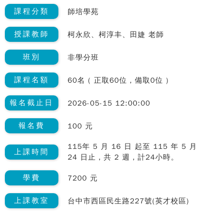
課程分類
師培學苑
授課教師
柯永欣、柯淳丰、田婕 老師
班別
非學分班
課程名額
60名 ( 正取60位，備取0位 )
報名截止日
2026-05-15 12:00:00
報名費
100 元
115年 5 月 16 日 起至 115 年 5 月
上課時間
24 日止，共 2 週，計24小時。
學費
7200 元
上課教室
台中市西區民生路227號(英才校區)