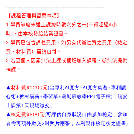
-------------------------------------------------------
【課程管理與留意事項】
1.學員缺席未達上課總時數六分之一(不得超過4小
時)，由本校發給結業證書。
2.學費已包含講義費用，如另有代辦性質之費用（檢定
費、材料費）需請自付。
3.若因個人因素無法上課或插班加入課程，恕無法提供
補課。
▲
材料費$1200元
(含專利AI魔方+AI魔方桌遊+專利讀
心術+教材講義+學習單+暑期班教學PPT電子檔)，請於
上課第1天現場繳交。
▲
檢定費$800元
(可評估自身狀況自由參加檢定，參加
者需再額外繳交2吋照片兩張，以利製作檢定後之證書)