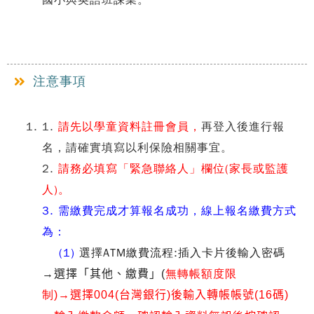
國小與英語班課業。
注意事項
1.
請先以學童資料註冊會員，
再登入後進行報
名，請確實填寫以利保險相關事宜。
2.
請務必填寫
「
緊急聯絡人
」
欄位(家長或監護
人)。
3. 需繳費完成才算報名成功，線上報名繳費方式
為：
(1)
選擇ATM繳費流程
:
插入卡片後輸入密碼
無轉帳額度限
→選擇
「其他、繳費」(
制
)
→選擇004(台灣銀行)後輸入轉帳帳號(16碼)