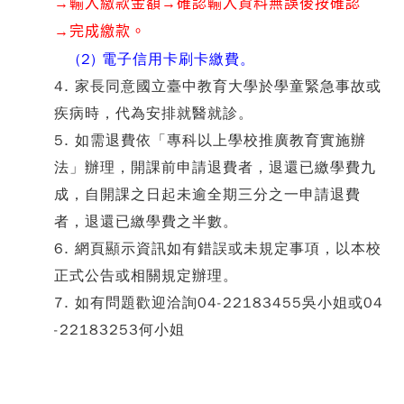
→輸入繳款金額
→確認輸入資料無誤後按確認
→完成繳款。
(2) 電子信用卡刷卡繳費。
4.
家長同意國立臺中教育大學於學童緊急事故或
疾病時，代為安排就醫就診。
5. 如需退費依「專科以上學校推廣教育實施辦
法」辦理，開課前申請退費者，退還已繳學費九
成，自開課之日起未逾全期三分之一申請退費
者，退還已繳學費之半數。
6. 網頁顯示資訊如有錯誤或未規定事項，以本校
正式公告或相關規定辦理。
7. 如有問題歡迎洽詢04-22183455吳小姐或04
-22183253何小姐