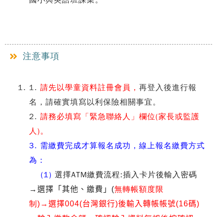
國小與英語班課業。
注意事項
1.
請先以學童資料註冊會員，
再登入後進行報
名，請確實填寫以利保險相關事宜。
2.
請務必填寫
「
緊急聯絡人
」
欄位(家長或監護
人)。
3. 需繳費完成才算報名成功，線上報名繳費方式
為：
(1)
選擇ATM繳費流程
:
插入卡片後輸入密碼
無轉帳額度限
→選擇
「其他、繳費」(
制
)
→選擇004(台灣銀行)後輸入轉帳帳號(16碼)