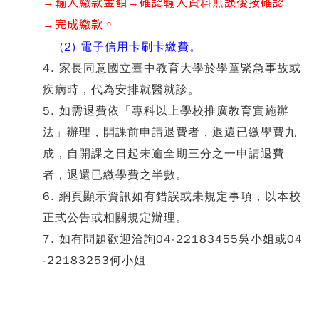
→輸入繳款金額
→確認輸入資料無誤後按確認
→完成繳款。
(2) 電子信用卡刷卡繳費。
4.
家長同意國立臺中教育大學於學童緊急事故或
疾病時，代為安排就醫就診。
5. 如需退費依「專科以上學校推廣教育實施辦
法」辦理，開課前申請退費者，退還已繳學費九
成，自開課之日起未逾全期三分之一申請退費
者，退還已繳學費之半數。
6. 網頁顯示資訊如有錯誤或未規定事項，以本校
正式公告或相關規定辦理。
7. 如有問題歡迎洽詢04-22183455吳小姐或04
-22183253何小姐