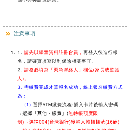
國小與英語班課業。
注意事項
1.
請先以學童資料註冊會員，
再登入後進行報
名，請確實填寫以利保險相關事宜。
2.
請務必填寫
「
緊急聯絡人
」
欄位(家長或監護
人)。
3. 需繳費完成才算報名成功，線上報名繳費方式
為：
(1)
選擇ATM繳費流程
:
插入卡片後輸入密碼
無轉帳額度限
→選擇
「其他、繳費」(
制
)
→選擇004(台灣銀行)後輸入轉帳帳號(16碼)