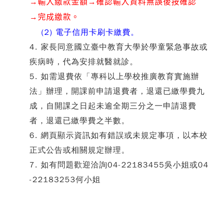
→輸入繳款金額
→確認輸入資料無誤後按確認
→完成繳款。
(2) 電子信用卡刷卡繳費。
4.
家長同意國立臺中教育大學於學童緊急事故或
疾病時，代為安排就醫就診。
5. 如需退費依「專科以上學校推廣教育實施辦
法」辦理，開課前申請退費者，退還已繳學費九
成，自開課之日起未逾全期三分之一申請退費
者，退還已繳學費之半數。
6. 網頁顯示資訊如有錯誤或未規定事項，以本校
正式公告或相關規定辦理。
7. 如有問題歡迎洽詢04-22183455吳小姐或04
-22183253何小姐