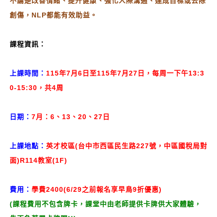
不論是改善情緒、提升健康、強化人際溝通、達成目標或去除
創傷，NLP都能有效助益。
課程資訊：
上課時間：
115年7月6日至115年7月27日，每周一下午13:3
0-15:30，共4周
日期：
7月：6、13、20、27日
上課地點：
英才校區(台中市西區民生路227號，中區國稅局對
面)R114教室
(1F)
費用：
學費2400(6/29之前報名享早鳥9折優惠)
(課程費用不包含牌卡，課堂中由老師提供卡牌供大家體驗，