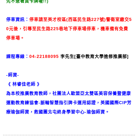
先不急著買卡牌喔!!)
停車資訊：
停車請至英才校區(西區民生路227號)警衛室繳交5
0元後，引導至民生路225巷地下停車場停車，機車備有免費
停車場。
課程專線：
04-22188095
李先生[臺中教育大學進修推廣部]
-師資-
《 林睿佳老師 》
為本校推廣教育教師，社團法人歐盟亞太雙區美容保養暨健康
運動教育練協會-脈輪智慧指引牌卡運用認證，英國國際CIP芳
療瑜伽師資，救國團北屯終身學習中心-瑜伽師資。