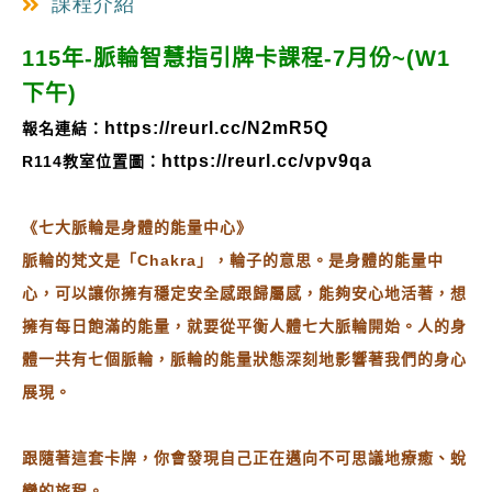
課程介紹
115年-脈輪智慧指引牌卡課程-7月份~
(W1
下午)
https://reurl.cc/N2mR5Q
報名連結：
https://reurl.cc/vpv9qa
R114教室位置圖：
《七大脈輪是身體的能量中心》
脈輪的梵文是「Chakra」，輪子的意思。是身體的能量中
心，可以讓你擁有穩定安全感跟歸屬感，能夠安心地活著，想
擁有每日飽滿的能量，就要從平衡人體七大脈輪開始。人的身
體一共有七個脈輪，脈輪的能量狀態深刻地影響著我們的身心
展現。
跟隨著這套卡牌，你會發現自己正在邁向不可思議地療癒、蛻
變的旅程。