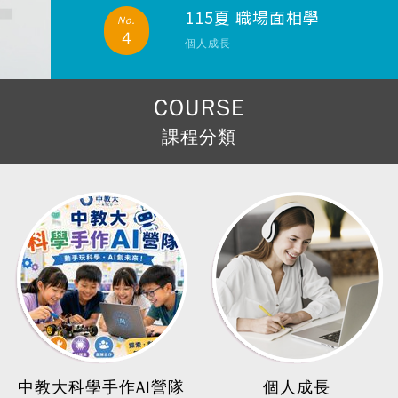
115夏 職場面相學
No.
4
個人成長
COURSE
課程分類
中教大科學手作AI營隊
個人成長