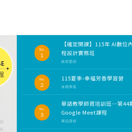
【確定開課】115年 AI數
No.
程設計實務班
1
政府委訓
115夏季-幸福芳香學習營
No.
2
休閒學苑
華語教學師資培訓班─第44
No.
Google Meet課程
3
華語課程