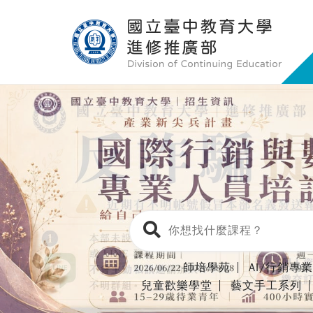
師培學苑
AI/行銷專
兒童歡樂學堂
藝文手工系列