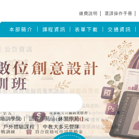
繳費說明
選課操作手冊
本部簡介
課程資訊
表單下載
交通資訊
業培訓學院
語言學苑
休閒學苑
戶外體驗課程
中教大多元營隊