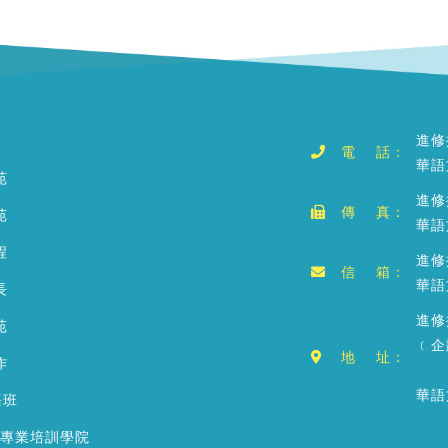
進修
電 話：
華語
苑
進修
傳 真：
苑
華語
程
進修推
信 箱：
華語文
長
進修
苑
﹝企
地 址：
作
華語
語班
銷專業培訓學院