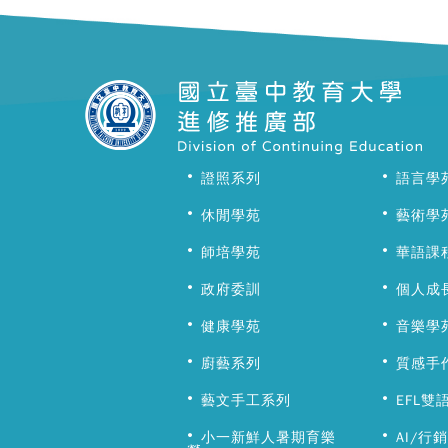
證照系列
語言學
休閒學苑
藝術學
師培學苑
華語課
政府委訓
個人成
健康學苑
音樂學
廚藝系列
質感手
藝文手工系列
EFL雙
小一新鮮人暑期育樂
AI/行