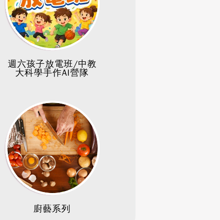
週六孩子放電班/中教
大科學手作AI營隊
廚藝系列