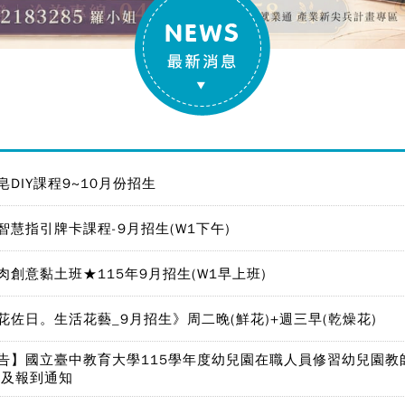
皂DIY課程9~10月份招生
智慧指引牌卡課程-9月招生(W1下午)
肉創意黏土班★115年9月招生(W1早上班)
花佐日。生活花藝_9月招生》周二晚(鮮花)+週三早(乾燥花)
告】國立臺中教育大學115學年度幼兒園在職人員修習幼兒園教
單及報到通知