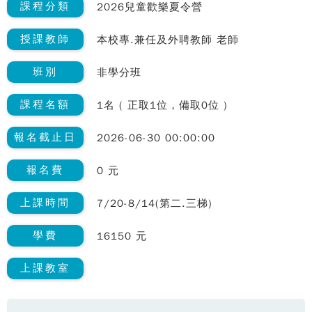
課程分類
2026兒童歡樂夏令營
授課教師
本校專.兼任及外聘教師 老師
班別
非學分班
課程名額
1名 ( 正取1位，備取0位 )
報名截止日
2026-06-30 00:00:00
報名費
0 元
上課時間
7/20-8/14(第二.三梯)
學費
16150 元
上課教室