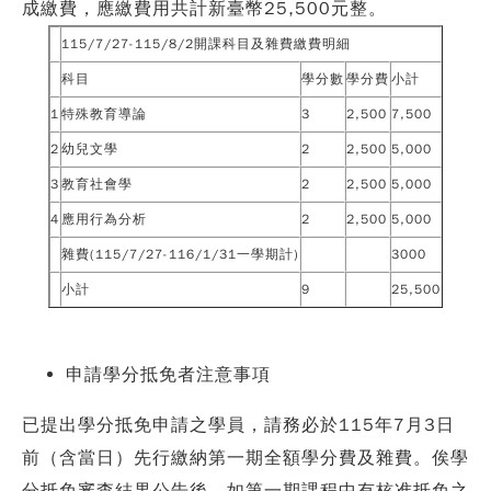
成繳費，應繳費用共計
新臺幣
25,500
元整。
115/7/27-115/8/2
開課科目及雜費
繳費明細
科目
學分數
學分費
小計
1
特殊教育導論
3
2,500
7,500
2
幼兒文學
2
2,500
5,000
3
教育社會學
2
2,500
5,000
4
應用行為分析
2
2,500
5,000
雜費(115/7/27-116/1/31一學期計)
3000
小計
9
25,500
申請學分抵免者注意事項
已提出學分抵免申請之學員，請務必於
115
年
7
月
3
日
前（含當日）先行繳納第一期全額學分費及雜費
。俟學