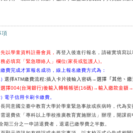
事項
請先以學童資料註冊會員，
再登入後進行報名，請確實填寫以
請務必填寫
「
緊急聯絡人
」
欄位(家長或監護人)。
 需繳費完成才算報名成功，線上報名繳費方式為：
)
選擇ATM繳費流程
:
插入卡片後輸入密碼
→選擇
「其他、繳
選擇004(台灣銀行)後輸入轉帳帳號(16碼)
→輸入繳款金額
) 電子信用卡刷卡繳費。
家長同意國立臺中教育大學於學童緊急事故或疾病時，代為安
 如需退費依「專科以上學校推廣教育實施辦法」辦理，開課
全期三分之一申請退費者，退還已繳學費之半數。