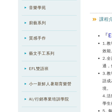
音樂學苑
課程
廚藝系列
『E
質感手作
1.
效能
藝文手工系列
2.
通，
EFL雙語班
3.
語成
小一新鮮人暑期育樂營
境。
4.
AI/行銷專業培訓學院
學生
5.