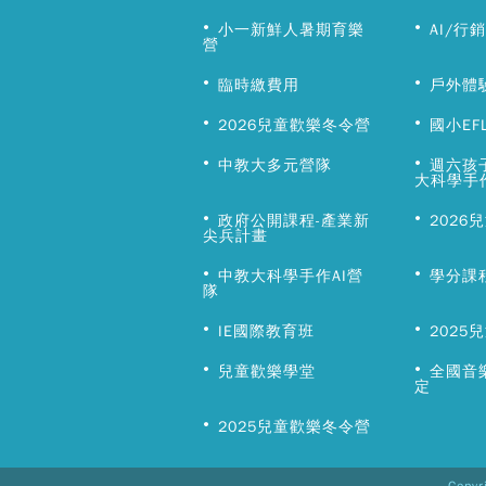
小一新鮮人暑期育樂
AI/行
營
臨時繳費用
戶外體
2026兒童歡樂冬令營
國小EF
中教大多元營隊
週六孩
大科學手
政府公開課程-產業新
2026
尖兵計畫
中教大科學手作AI營
學分課
隊
IE國際教育班
2025
兒童歡樂學堂
全國音
定
2025兒童歡樂冬令營