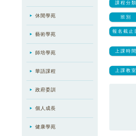
課程分
休閒學苑
班別
報名截止
藝術學苑
上課時
師培學苑
上課教
華語課程
政府委訓
個人成長
健康學苑