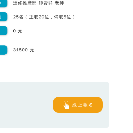
師
進修推廣部 師資群 老師
額
25名 ( 正取20位，備取5位 )
0 元
31500 元
線上報名