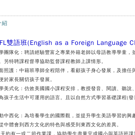
介紹
FL雙語班(English as a Foreign Languag
教學團隊化：聘請經驗豐富之專業外籍老師以母語教導學童，
。另特聘課程督導協助監督課程教師上課情形。
全面照護：中籍班導師全程陪伴，看顧孩子身心發展，及擔任
便於家長關切孩子發展。
教學美式化：仿效美國國小課程安排，教授發音、閱讀、聽說
為孩子生活中可運用的語言。且以自然方式學習基礎課程(發
活動中西化：為培養學生的國際觀，並提升學生美語學習的興
從中體會到西方文化的特色與感受到東西文化的差異。
 每天約有一或二節作業課，協助學生盡量完成國小與英語班課