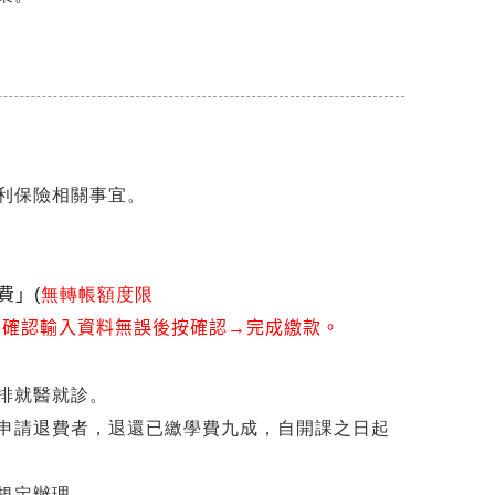
利保險相關事宜。
無轉帳額度限
費」(
→確認輸入資料無誤後按確認
→完成繳款。
排就醫就診。
前申請退費者，退還已繳學費九成，自開課之日起