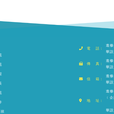
進修
電 話：
華語
苑
進修
傳 真：
苑
華語
程
進修推
信 箱：
華語文
長
進修
苑
﹝企
地 址：
作
華語
語班