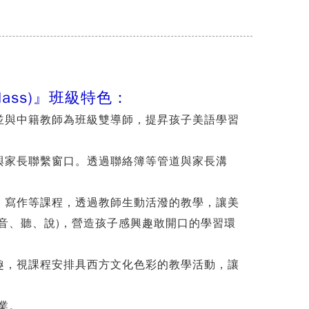
e Class)』班級特色：
並與中籍教師為班級雙導師，提昇孩子美語學習
與家長聯繫窗口。透過聯
絡簿等管道與家長溝
、寫作等課程，透過教師生動活潑的教學，讓美
音、聽、說)，營造孩子感興趣敢開口的學習環
趣，視課程安排具西方文化
色彩的教學活動，讓
業。