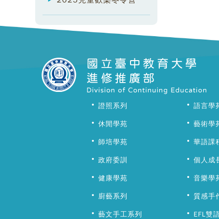
2025兒童歡樂冬令營
證照系列
語言學
休閒學苑
藝術學
師培學苑
華語課
政府委訓
個人成
健康學苑
音樂學
廚藝系列
質感手
藝文手工系列
EFL雙