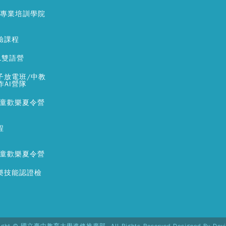
銷專業培訓學院
驗課程
L雙語營
子放電班/中教
作AI營隊
兒童歡樂夏令營
程
兒童歡樂夏令營
樂技能認證檢