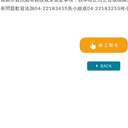
 網頁顯示資訊如有錯誤或未規定事項，以本校正式公告或相關
 如有問題歡迎洽詢04-22183455吳小姐或04-22183253何
線上報名
BACK