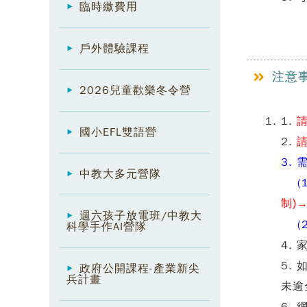
臨時繳費用
戶外體驗課程
注意
2026兒童歡樂冬令營
1.
國小EFL雙語營
2.
3.
中教大多元營隊
(1
制
)
→
週六孩子放電班/中教大
(2
科學手作AI營隊
4.
5.
政府公開課程-產業新尖
兵計畫
未逾