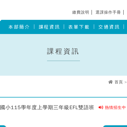
繳費說明
選課操作手冊
本部簡介
課程資訊
表單下載
交通資訊
課程資訊
首頁
>
國小115學年度上學期三年級EFL雙語班
熱情招生中