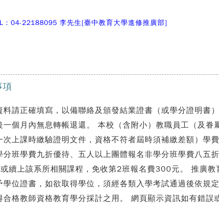
L：04-22188095 李先生[臺中教育大學進修推廣部]
事項
資料請正確填寫，以備聯絡及頒發結業證書（或學分證明書）
後一個月內無息轉帳退還。 本校（含附小）教職員工（及眷
一次上課時繳驗證明文件，資格不符者屆時須補繳差額）學費
學分班學費九折優待、五人以上團體報名非學分班學費八五
班或續上該系所相關課程，免收第2班報名費300元。 推廣
予學位證書，如欲取得學位，須經各類入學考試通過後依規
得合格教師資格教育學分採計之用。 網頁顯示資訊如有錯誤