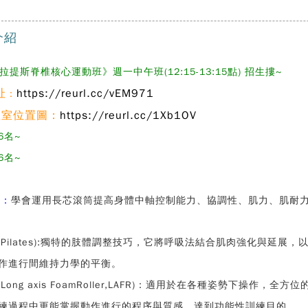
介紹
皮拉提斯脊椎核心運動班》週一中午班(12:15-13:15點) 招生摟~
址
https://reurl.cc/vEM971
：
教室位置圖：
https://reurl.cc/1Xb1OV
6名~
6名~
標：
學會運用長芯滾筒提高身體中軸控制能力、協調性、肌力、肌耐
斯(Pilates):獨特的肢體調整技巧，它將呼吸法結合肌肉強化與延
作進行間維持力學的平衡。
(Long axis FoamRoller,LAFR)：適用於在各種姿勢下
練過程中更能掌握動作進行的程序與質感，達到功能性訓練目的。