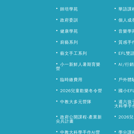
師培學苑
華語課
政府委訓
個人成
健康學苑
音樂學
廚藝系列
質感手
藝文手工系列
EFL雙
小一新鮮人暑期育樂
AI/行
營
臨時繳費用
戶外體
2026兒童歡樂冬令營
國小EF
中教大多元營隊
週六孩
大科學手
政府公開課程-產業新
2026
尖兵計畫
中教大科學手作AI營
學分課