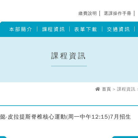
繳費說明
選課操作手冊
本部簡介
課程資訊
表單下載
交通資訊
課程資訊
首頁
> 課程資訊 
懿-皮拉提斯脊椎核心運動(周一中午12:15)7月招生