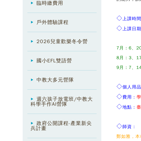
臨時繳費用
◇
上課時
戶外體驗課程
◇
上課日
2026兒童歡樂冬令營
7月：6、20
8月：3、17
國小EFL雙語營
9月：7、1
中教大多元營隊
◇
個人用
◇
費用：
學
週六孩子放電班/中教大
科學手作AI營隊
◇
地點：
臺
政府公開課程-產業新尖
◇
師資：
兵計畫
鄭如雅，
本