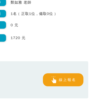
師
鄭如雅 老師
額
1名 ( 正取1位，備取0位 )
0 元
1720 元
線上報名