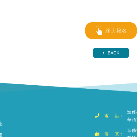
線上報名
BACK
進修
電 話：
華語
苑
進修
傳 真：
苑