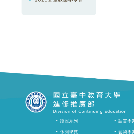
2025兒童歡樂冬令營
證照系列
語言學
休閒學苑
藝術學