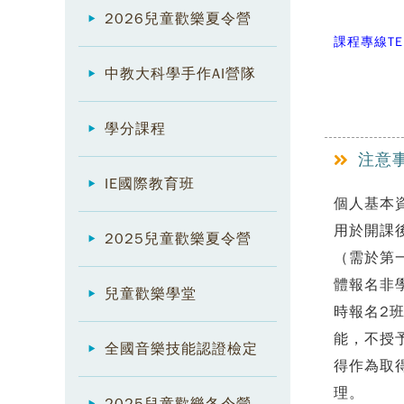
2026兒童歡樂夏令營
課程專線TE
中教大科學手作AI營隊
學分課程
注意
IE國際教育班
個人基本
用於開課
2025兒童歡樂夏令營
（需於第
體報名非
兒童歡樂學堂
時報名2
能，不授
全國音樂技能認證檢定
得作為取
理。