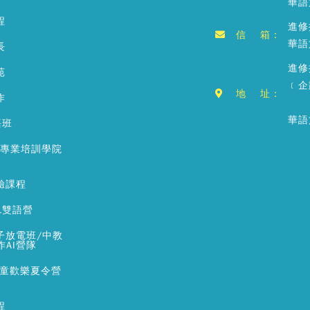
華語
程
進修推
信 箱：
華語文
長
進修
苑
﹝企
地 址：
作
華語
語班
銷專業培訓學院
驗課程
L雙語營
子放電班/中教
作AI營隊
兒童歡樂夏令營
程