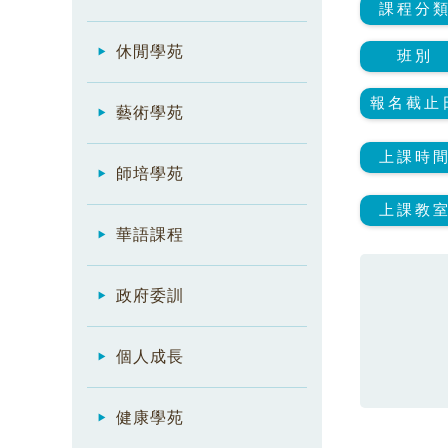
課程分
休閒學苑
班別
報名截止
藝術學苑
上課時
師培學苑
上課教
華語課程
政府委訓
個人成長
健康學苑