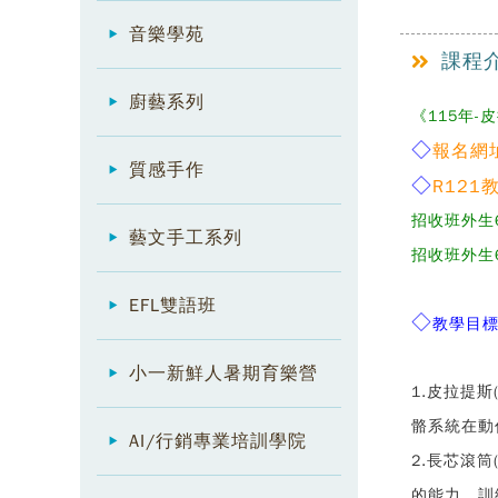
音樂學苑
課程
廚藝系列
《115年-
◇
報名網
質感手作
◇
R121
招收班外生
藝文手工系列
招收班外生
EFL雙語班
◇
教學目
小一新鮮人暑期育樂營
1.皮拉提
骼系統在動
AI/行銷專業培訓學院
2.長芯滾筒
的能力，訓