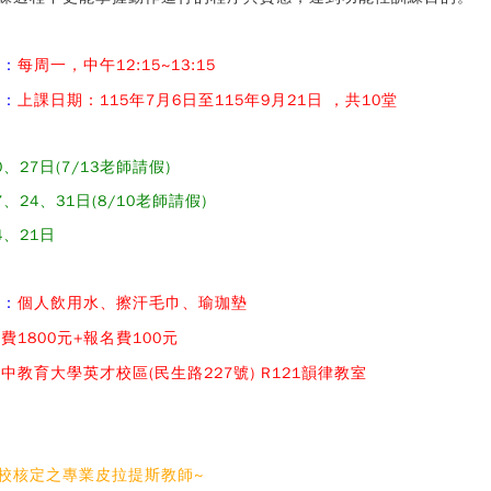
間：
每周一，中午12:15~13:15
期：
上課日期：115年7月6日至115年9月21日 ，共10堂
、27日(7/13老師請假)
、24、31日(8/10老師請假)
4、21日
品：
個人飲用水、擦汗毛巾、瑜珈墊
費1800元+報名費100元
中教育大學英才校區(民生路227號) R121韻律教室
校核定之專業皮拉提斯教師~