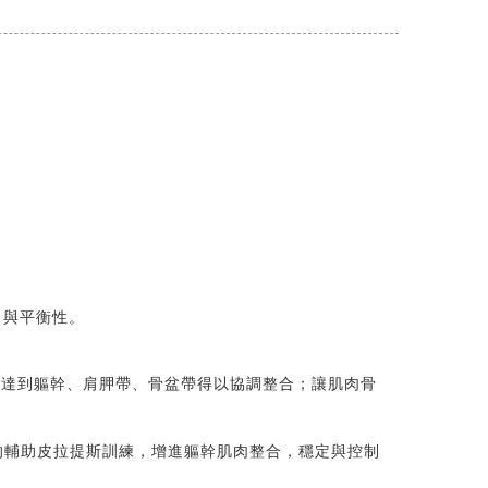
力與平衡性。
展，以達到軀幹、肩胛帶、骨盆帶得以協調整合；讓肌肉骨
操作，全方位的輔助皮拉提斯訓練，增進軀幹肌肉整合，穩定與控制