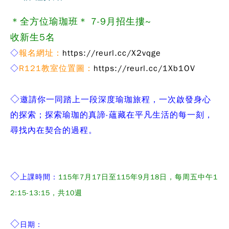
＊全方位瑜珈班＊ 7-9月招生摟~
收新生5名
◇
報名網址：
https://reurl.cc/X2vqge
◇
R121
教室位置圖：
https://reurl.cc/1Xb1OV
◇
邀請你一同踏上一段深度瑜珈旅程，一次啟發身心
的探索；探索瑜珈的真諦-蘊藏在平凡生活的每一刻，
尋找內在契合的過程。
◇
上課時間：
115年7月17日至115年9月18日，每周五中午1
2:15-13:15，共10週
◇
日期：