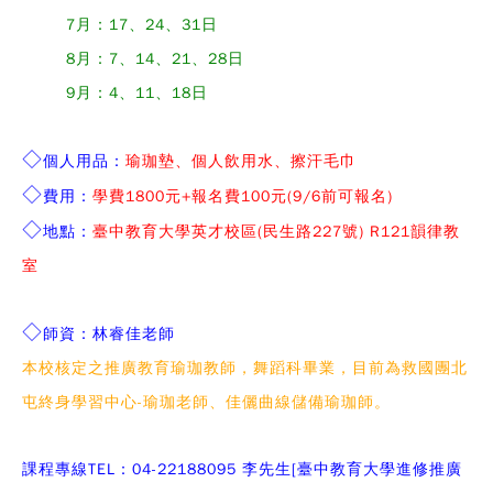
7月：17、24、31日
8月：7、14、21、28日
9月：4、11、18日
◇
個人用品：
瑜珈墊
、
個人飲用水、擦汗毛巾
◇
費用：
學費1800元+報名費100元(9/6前可報名)
◇
地點：
臺中教育大學英才校區(民生路227號) R121韻律教
室
◇
師資：林睿佳老師
本校核定之推廣教育瑜珈教師，舞蹈科畢業，目前為救國團北
屯終身學習中心-瑜珈老師、佳儷曲線儲備瑜珈師。
課程專線TEL：04-22188095 李先生[臺中教育大學進修推廣