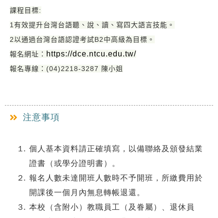
課程目標:
1有效提升台灣台語聽、說、讀、寫四大語言技能。
2以通過台灣台語認證考試B2中高級為目標。
https://dce.ntcu.edu.tw/
報名網址：
報名專線：(04)2218-3287 陳小姐
注意事項
個人基本資料請正確填寫，以備聯絡及頒發結業
證書（或學分證明書）。
報名人數未達開班人數時不予開班，所繳費用於
開課後一個月內無息轉帳退還。
本校（含附小）教職員工（及眷屬）、退休員