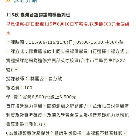
課程介紹
115秋
臺灣台語認證輔導衝刺班
早鳥優惠-即日起至115年8月16日前報名,送定價300元台語繪
本
上課時間：115/9/6-115/11/8(日) 09:00-16:00,共36小時
上課方式：採實體或線上同步授課供學員自行選擇上課方式；
實體授課地點為進修推廣部英才校區(台中市西區民生路227
號) 。
授課教師： 林麗姿、曹芬敏
報名費：100
學 費：實體6,500元;線上6,500元
旨在增進聽力測驗、閱讀測驗之解題能力，並活化口說測驗流
利度及紮實準確度、及深入學習台語文及拼音基礎能力以增能
書寫測驗自我能力。
§
為維護智慧財產權與全體師生肖像權，本課程不錄音錄影。