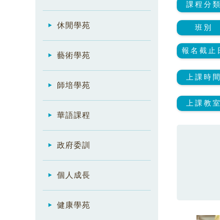
課程分
休閒學苑
班別
報名截止
藝術學苑
上課時
師培學苑
上課教
華語課程
政府委訓
個人成長
健康學苑