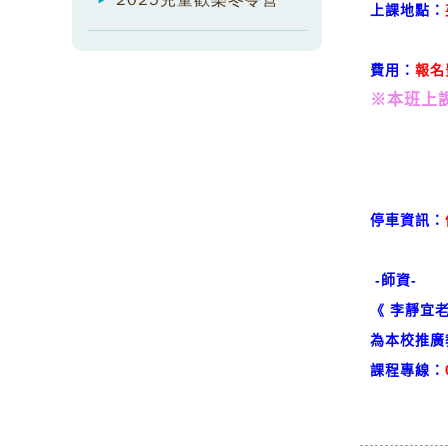
2025兒童歡樂冬令營
上課地點：
費用：
報名
※
本班上
停車資訊：
-師資-
《 李靜宜老
為本校推廣
課程專線：