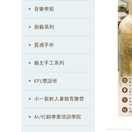
音樂學苑
廚藝系列
質感手作
藝文手工系列
EFL雙語班
小一新鮮人暑期育樂營
AI/行銷專業培訓學院