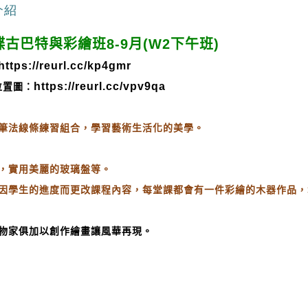
介紹
-蝶古巴特與彩繪班8-9月
(W2下午班)
https://reurl.cc/kp4gmr
https://reurl.cc/vpv9qa
位置圖：
筆法線條練習組合，學習藝術生活化的美學。
，實用美麗的玻璃盤等。
因學生的進度而更改課程內容，每堂課都會有一件彩繪的木器作品，
物家俱加以創作繪畫讓風華再現。