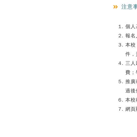
注意
個人
報名
本校
件，
三人
費；
推廣
過後
本校
網頁