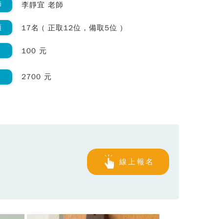
師
李靜宜 老師
額
17名 ( 正取12位，備取5位 )
100 元
2700 元
線上報名