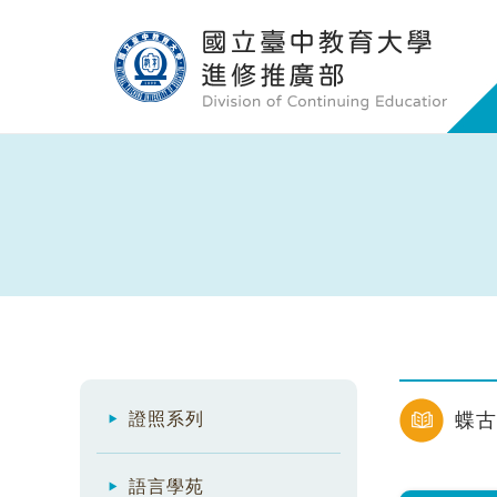
證照系列
蝶古
語言學苑