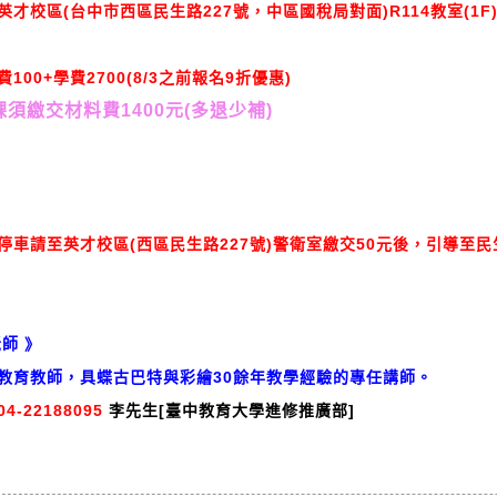
英才校區(台中市西區民生路227號，中區國稅局對面)R114教室
(1F
費100+學費2700(8/3之前報名9折優惠)
課須繳交材料費
1400
元
(
多退少補
)
停車請至英才校區(西區民生路227號)警衛室繳交50元後，引導至
師 》
教育教師，具蝶古巴特與彩繪30餘年教學經驗的專任講師。
04-22188095
李先生[臺中教育大學進修推廣部]