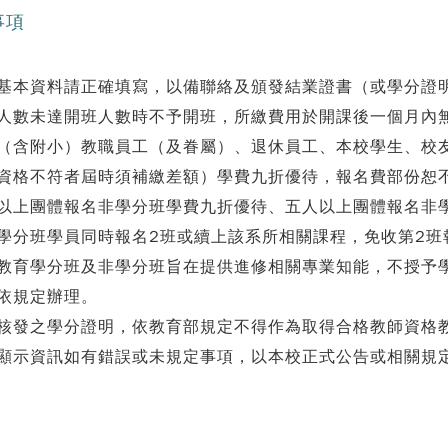
事項
基本資料請正確填寫，以備聯絡及頒發結業證書（或學分證
人數未達開班人數時不予開班，所繳費用於開課後一個月內
（含附小）教職員工（及眷屬）、退休員工、本校學生、校
資格不符者屆時須補繳差額）學費九折優待，報名費部份恕
以上團體報名非學分班學費九折優待、五人以上團體報名非
學分班學員同時報名2班或續上該系所相關課程，免收第2班報
教育學分班及非學分班旨在提供進修相關專業知能，不授予
依規定辦理。
核發之學分證明，依教育部規定不得作為取得合格教師資格
顯示資訊如有錯誤或未規定事項，以本校正式公告或相關規