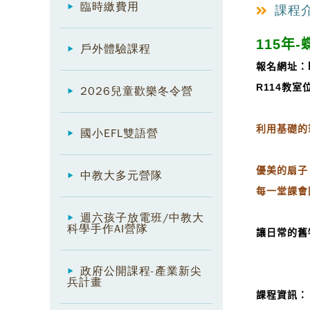
臨時繳費用
課程
115年
戶外體驗課程
報名網址：
R114教室
2026兒童歡樂冬令營
利用基礎的
國小EFL雙語營
優美的扇子
中教大多元營隊
每一堂課會
週六孩子放電班/中教大
科學手作AI營隊
讓日常的舊
政府公開課程-產業新尖
兵計畫
課程資訊：