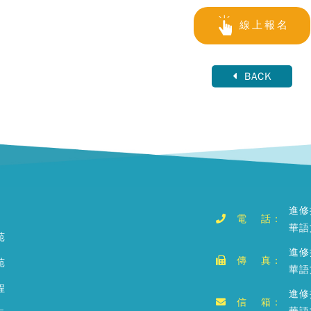
線上報名
BACK
進修
電 話：
華語
苑
進修
傳 真：
苑
華語
程
進修推
信 箱：