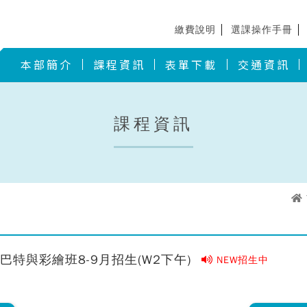
繳費說明
選課操作手冊
本部簡介
課程資訊
表單下載
交通資訊
課程資訊
巴特與彩繪班8-9月招生(W2下午)
NEW招生中