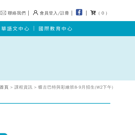
聯絡我們
會員登入/註冊
( 0 )
華語文中心
國際教育中心
首頁
> 課程資訊 > 蝶古巴特與彩繪班8-9月招生(W2下午)