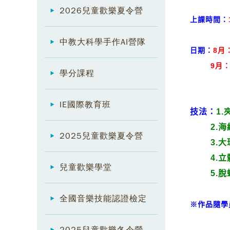
2026兒童歡樂夏令營
上課時間：
中教大科學手作AI營隊
日期：
8
月：
9
月：
學分課程
IE國際教育班
技法：
1
2.海綿
2025兒童歡樂夏令營
3.大
4.立體
兒童歡樂學堂
5.脫蠟
全國音樂技能認證檢定
※作品隨學