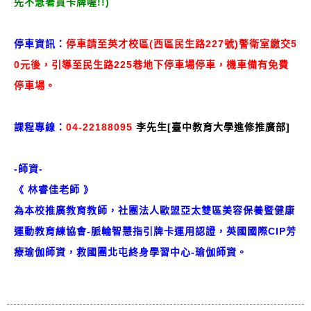
先不急著買卡牌喔!!)
停車資訊：
停車請至英才校區(西區民生路227號)警衛室繳交5
0元後，引導至民生路225巷地下停車場停車，機車備有免費
停車場。
課程專線：
04-22188095
李先生[臺中教育大學進修推廣部]
-師資-
《 林睿佳老師 》
為本校推廣教育教師，社團法人歐盟亞太雙區美容保養暨健康
運動教育練協會-脈輪智慧指引牌卡運用認證，英國國際CIP芳
療瑜伽師資，救國團北屯終身學習中心-瑜伽師資。