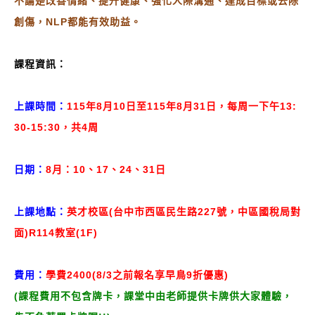
不論是改善情緒、提升健康、強化人際溝通、達成目標或去除
創傷，NLP都能有效助益。
課程資訊：
上課時間：
115年8月10日至115年8月31日，每周一下午13:
30-15:30，共4周
日期：
8月：10、17、24、31日
上課地點：
英才校區(台中市西區民生路227號，中區國稅局對
面)R114教室
(1F)
費用：
學費2400(8/3之前報名享早鳥9折優惠)
(課程費用不包含牌卡，課堂中由老師提供卡牌供大家體驗，