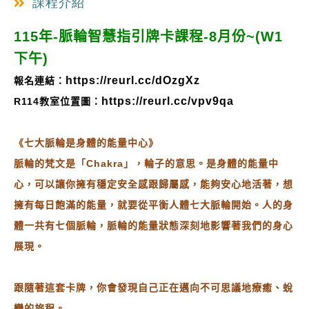
課程介紹
115年-脈輪智慧指引牌卡課程-8月份~
(W1
下午)
https://reurl.cc/dOzgXz
報名連結：
https://reurl.cc/vpv9qa
R114教室位置圖：
《七大脈輪是身體的能量中心》
脈輪的梵文是「Chakra」，輪子的意思。是身體的能量中
心，可以讓你擁有穩定安全感跟歸屬感，能夠安心地活著，想
擁有每日飽滿的能量，就要從平衡人體七大脈輪開始。人的身
體一共有七個脈輪，脈輪的能量狀態深刻地影響著我們的身心
展現。
跟隨著這套卡牌，你會發現自己正在邁向不可思議地療癒、蛻
變的旅程。