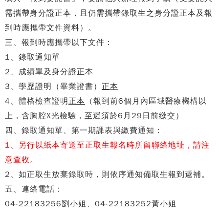
需攜帶身分證正本，且仍需攜帶錄取生之身分證正本及報
到時應攜帶文件資料）。
三、報到時應攜帶以下文件：
1、錄取通知單
2、成績單及身分證正本
3、學歷證明（畢業證書）
正本
4、體格檢查證明
正本
（報到前6個月內區域醫療機構以
上，含胸腔X光檢驗，
至遲須於6月29日前繳交
）
四、
錄取通知單、第一期課表與繳費通知：
1、
另行以紙本寄送至正取生報名時所留聯絡地址，請注
意查收。
2、如正取生放棄錄取時，則依序通知備取生報到遞補。
五、連絡電話：
04-22183256劉小姐、04-22183252黃小姐