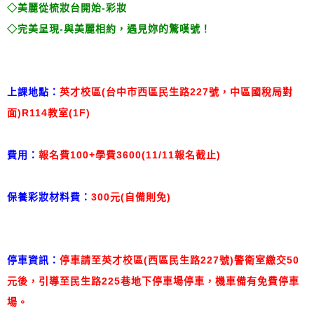
◇美麗從梳妝台開始-彩妝
◇完美呈現-與美麗相約，遇見妳的驚嘆號！
上課地點：
英才校區(台中市西區民生路227號，中區國稅局對
面)R114教室
(1F)
費用：
報名費100+學費3600
(11/11報名截止)
保養彩妝材料費：
300元(自備則免)
停車資訊：
停車請至英才校區(西區民生路227號)警衛室繳交50
元後，引導至民生路225巷地下停車場停車，機車備有免費停車
場。