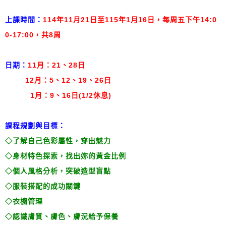
上課時間：
114年11月21日至115年1月16日，每周五下午14:0
0-17:00，共8周
日期：
11
月：
21、28日
12月：5、12、19、26日
1月：9、16日(1/2休息)
課程規劃與目標：
◇了解自己色彩屬性，穿出魅力
◇身材特色探索，找出妳的黃金比例
◇個人風格分析，突破造型盲點
◇服裝搭配的成功關鍵
◇衣櫥管理
◇認識膚質、膚色、膚況給予保養