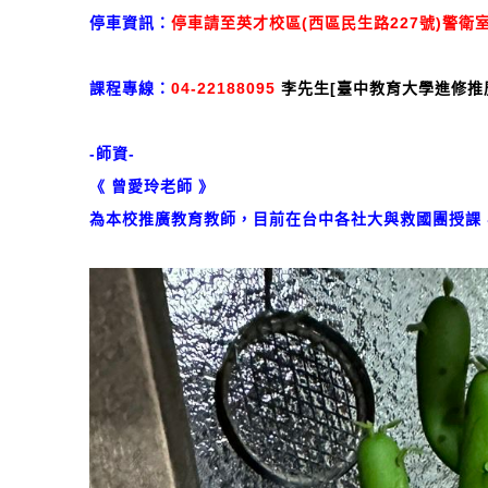
停車資訊：
停車請至英才校區(西區民生路227號)警衛
課程專線：
04-22188095
李先生[臺中教育大學進修推
-師資-
《 曾愛玲老師 》
為本校推廣教育教師，目前在台中各社大與救國團授課