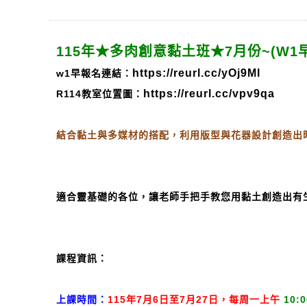
115年★多肉創意黏土班★7月份~
(W1
https://reurl.cc/yOj9Ml
w1早報名連結：
https://reurl.cc/vpv9qa
R114教室位置圖：
結合黏土與多媒材的搭配，利用版型與花器設計創造出
適合靈基礎的各位，讓老師手把手教您用黏土創造出有
課程資訊：
上課時間：
115年7月6日至7月27日，每周一上午
10:0