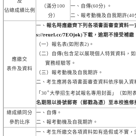
及
（滿分100
一、自傳(60分) 。
佔總成績比例
分）
二、報考動機及自我期許(40
一、
報名時應繳齊下列各項書面審查資料一
s://reurl.cc/7EOjok
)
下載，逾期不接受補繳
（一）報名表(如附表2)。
（二）自傳(包含足以展現個人特質資料，
應繳交
實務經驗等。
表件及資料
（三）報考動機及自我期許。
二、考生應將各項書面審查資料依序裝入資
+
「30
大學招生考試報名專用封面」（如附表
名期限以掛號郵寄（郵戳為憑）至本校進修
總成績同分
一、自傳。
參酌比序
二、報考動機及自我期許。
一、考生所繳交各項資料如有造假或不實，