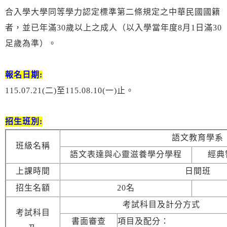
合入學大學同等學力認定標準第二條規定之中華民國國籍
者，並已年滿30歲以上之成人（以入學當年度8月1日滿30
足歲為準）。
報名日期:
115.07.21(二)至115.08.10(一)止。
招生班別:
語文教育學系
班級名稱
語文表達與心靈滋養學分學程
經典
上課時間
日間班
招生名額
20名
考試科目及計分方式
考試科目
書面審查
項目及配分：