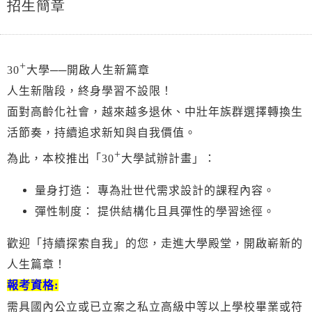
招生簡章
+
30
大學──開啟人生新篇章
人生新階段，終身學習不設限！
面對高齡化社會，越來越多退休、中壯年族群選擇轉換生
活節奏，持續追求新知與自我價值。
+
為此，本校推出「30
大學試辦計畫」：
量身打造： 專為壯世代需求設計的課程內容。
彈性制度： 提供結構化且具彈性的學習途徑。
歡迎「持續探索自我」的您，走進大學殿堂，開啟嶄新的
人生篇章！
報考資格:
需具國內公立或已立案之私立高級中等以上學校畢業或符