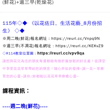
(鮮花)+週三早(乾燥花)
115年◇
◆
《以花佐日。生活花藝
_8
月份招
生》
◇
◆
※周二晚(鮮花)報名網址：
https://reurl.cc/Vnpq9N
※週三早(不凋花)報名網址
：
https://reurl.cc/KEKvZ9
https://reurl.cc/vpv9qa
◇R114
教室位置圖：
讓想與花兒為伍的朋友每週都能有個舒服放鬆的好去處！從課堂
中享受花花草草帶給您的愜意！隨心所欲的發揮~讓一花一草療
育您的心靈~讓你/妳都能以花花草草療癒心靈~
課程資訊：
----週二晚(鮮花)----