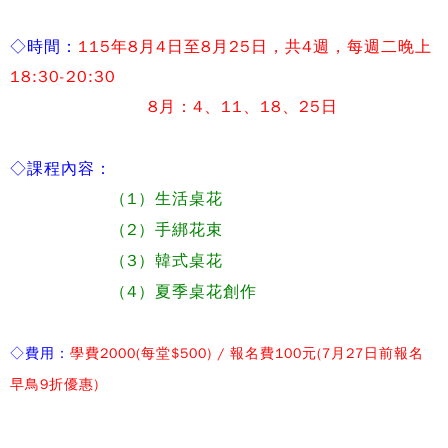
◇
時間：
115年8
月4
日至8
月25
日，共4
週，每週二晚上
18:30-20:30
8月：4
、11、18、25
日
◇
課程內容：
（1）生活桌花
（2）手綁花束
（3）韓式桌花
（
4
）夏季桌花創作
◇
費用：
學費2000(
每堂
$500) /
報名費
100
元
(7
月27
日前報名
早鳥
9
折優惠)