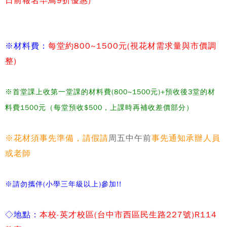
日前報名早鳥9折優惠)
※材料費：
每堂約800~1500元(視花材需求量與市價調
整)
※首堂課上收第一堂課的材料費(800~1500元)+預收後3堂的材
料費1500元（每堂預收$500，上課時再補收差價部分）
※花材須事先準備，請假請
周五中午前
事先通知承辦人員
或老師
※請勿攜伴(小學三年級以上)參加!!
◇
地點：
本校-
英才校區
(
台中市西區民生路
227
號
)R114