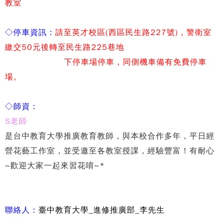
教室
◇
停車資訊：
請至英才校區(
西區民生路
227
號
)
，警衛室
繳交
50
元後轉至民生路225巷地
下停車
場停車，同側機車備
有免費停車
場。
◇
師資：
S
老師
是台中教育大學推廣教育教師，與本校合作多年，平日經
營花藝工作室，並受邀至各教室授課，經驗豐富！有耐心
~歡迎大家一起來習花唷~*
聯絡人：
臺中教育大學_
進修推廣部
_李先生