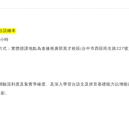
元台語繪本
36小時
式；實體授課地點為進修推廣部英才校區(台中市西區民生路227號)
測驗流利度及紮實準確度、及深入學習台語文及拼音基礎能力以增能
錄影。