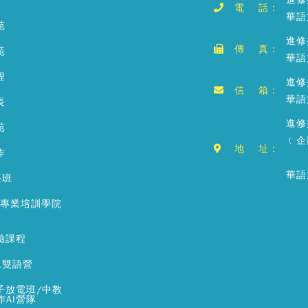
電 話：
華語
苑
進修
傳 真：
苑
華語
程
進修推
信 箱：
華語文
長
進修
苑
﹝企
地 址：
作
華語
語班
銷專業培訓學院
驗課程
L雙語營
子放電班/中教
作AI營隊