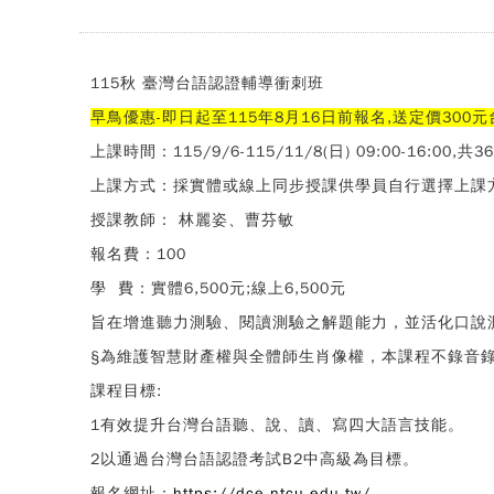
115秋
臺灣台語認證輔導衝刺班
早鳥優惠-即日起至115年8月16日前報名,送定價300
上課時間：115/9/6-115/11/8(日) 09:00-16:00,共
上課方式：採實體或線上同步授課供學員自行選擇上課方
授課教師： 林麗姿、曹芬敏
報名費：100
學 費：實體6,500元;線上6,500元
旨在增進聽力測驗、閱讀測驗之解題能力，並活化口說
§
為維護智慧財產權與全體師生肖像權，本課程不錄音
課程目標:
1有效提升台灣台語聽、說、讀、寫四大語言技能。
2以通過台灣台語認證考試B2中高級為目標。
報名網址：
https://dce.ntcu.edu.tw/