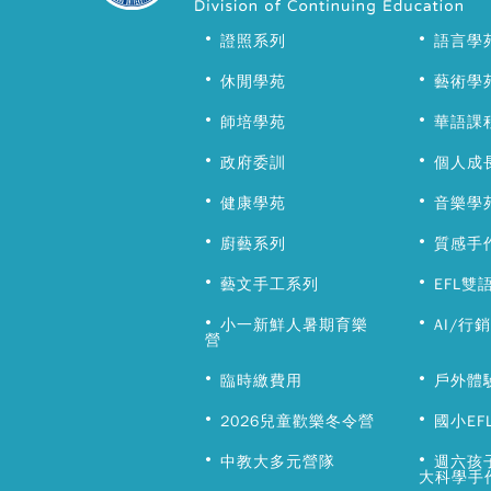
證照系列
語言學
休閒學苑
藝術學
師培學苑
華語課
政府委訓
個人成
健康學苑
音樂學
廚藝系列
質感手
藝文手工系列
EFL雙
小一新鮮人暑期育樂
AI/行
營
臨時繳費用
戶外體
2026兒童歡樂冬令營
國小EF
中教大多元營隊
週六孩
大科學手