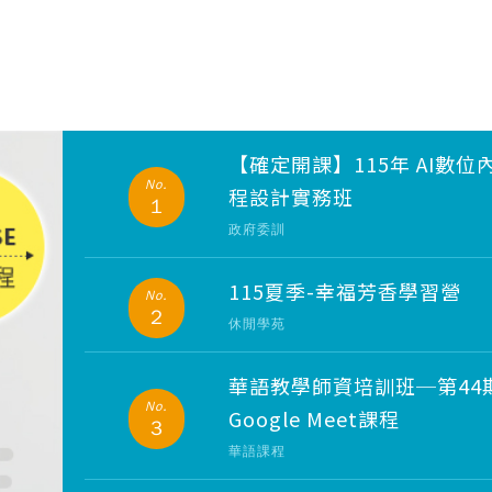
【確定開課】115年 AI數
No.
程設計實務班
1
政府委訓
115夏季-幸福芳香學習營
No.
2
休閒學苑
華語教學師資培訓班─第44
No.
Google Meet課程
3
華語課程