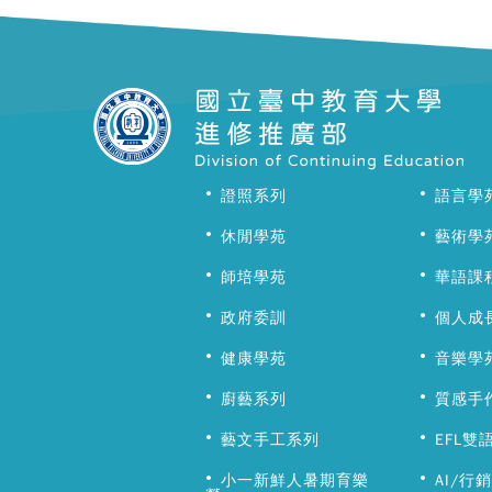
證照系列
語言學
休閒學苑
藝術學
師培學苑
華語課
政府委訓
個人成
健康學苑
音樂學
廚藝系列
質感手
藝文手工系列
EFL雙
小一新鮮人暑期育樂
AI/行