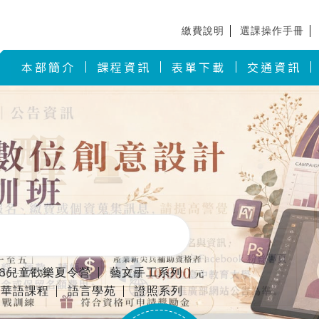
繳費說明
選課操作手冊
本部簡介
課程資訊
表單下載
交通資訊
26兒童歡樂夏令營
藝文手工系列
華語課程
語言學苑
證照系列