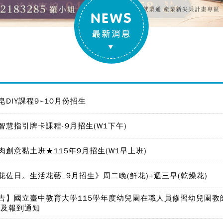
皂DIY課程9~10月份招生
智慧指引牌卡課程-9月招生(W1下午)
肉創意黏土班★115年9月招生(W1早上班)
花佐日。生活花藝_9月招生》周二晚(鮮花)+週三早(乾燥花)
告】國立臺中教育大學115學年度幼兒園在職人員修習幼兒園教
單及報到通知