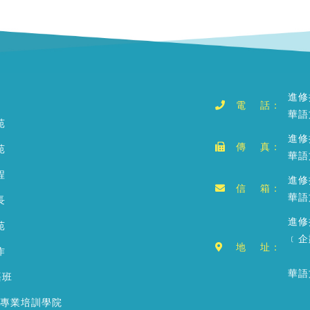
進修
電 話：
華語
苑
進修
傳 真：
苑
華語
程
進修推
信 箱：
華語文
長
進修
苑
﹝企
地 址：
作
華語
語班
銷專業培訓學院