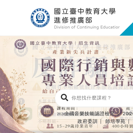
全國音樂技能認證檢定
20
政府委訓
師培學苑