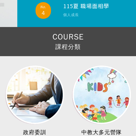
115夏 職場面相學
No.
4
個人成長
COURSE
課程分類
政府委訓
中教大多元營隊